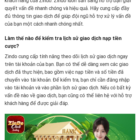
khách hàng của Zindo. Zindo luôn sẵn sàng hỗ trợ bạn giải
quyết vấn đề nhanh chóng và hiệu quả. Hãy cung cấp đầy
đủ thông tin giao dịch để giúp đội ngũ hỗ trợ xử lý vấn đề
của bạn một cách nhanh chóng nhất.
Làm thế nào để kiểm tra lịch sử giao dịch nạp tiền
cược?
Zindo cung cấp tính năng theo dõi lịch sử giao dịch ngay
trên tài khoản của bạn. Bạn có thể dễ dàng xem các giao
dịch đã thực hiện, bao gồm việc nạp tiền và số tiền đã
chuyển vào tài khoản. Để kiểm tra, bạn chỉ cần đăng nhập
vào tài khoản và vào phần lịch sử giao dịch. Nếu có bất kỳ
vấn đề nào về giao dịch, bạn cũng có thể liên hệ với hỗ trợ
khách hàng để được giải đáp.