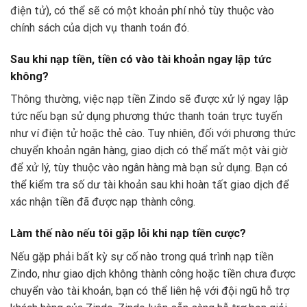
điện tử), có thể sẽ có một khoản phí nhỏ tùy thuộc vào
chính sách của dịch vụ thanh toán đó.
Sau khi nạp tiền, tiền có vào tài khoản ngay lập tức
không?
Thông thường, việc nạp tiền Zindo sẽ được xử lý ngay lập
tức nếu bạn sử dụng phương thức thanh toán trực tuyến
như ví điện tử hoặc thẻ cào. Tuy nhiên, đối với phương thức
chuyển khoản ngân hàng, giao dịch có thể mất một vài giờ
để xử lý, tùy thuộc vào ngân hàng mà bạn sử dụng. Bạn có
thể kiểm tra số dư tài khoản sau khi hoàn tất giao dịch để
xác nhận tiền đã được nạp thành công.
Làm thế nào nếu tôi gặp lỗi khi nạp tiền cược?
Nếu gặp phải bất kỳ sự cố nào trong quá trình nạp tiền
Zindo, như giao dịch không thành công hoặc tiền chưa được
chuyển vào tài khoản, bạn có thể liên hệ với đội ngũ hỗ trợ