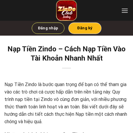
Bỏ
qua
nội
dung
Đăng ký
Đăng nhập
Nạp Tiền Zindo – Cách Nạp Tiền Vào
Tài Khoản Nhanh Nhất
Nạp Tiền Zindo là bước quan trọng để bạn có thể tham gia
vào các trò chơi cá cược hấp dẫn trên nền tảng này. Quy
trình nạp tiền tại Zindo vô cùng đơn giản, với nhiều phương
thức thanh toán linh hoạt và an toàn. Bài viết dưới đây sẽ
hướng dẫn chi tiết cách thực hiện Nạp tiền một cách nhanh
chóng và hiệu quả.