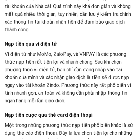
tài khoản của Nhà cái. Quá trình này khá đơn giản và không
mất quá nhiều thời gian, tuy nhiên, cần lưu ý kiểm tra chính
xác thông tin tài khoản nhận tiền để đảm bảo giao dịch
thành công.
Nạp tiền qua ví điện tử
Ví điện tử như MoMo, ZaloPay, và VNPAY là các phương
thức nạp tiền rất tiện lợi và nhanh chóng. Sau khi chọn
phương thức ví điện tử, bạn chỉ cần đăng nhập vào tài
khoản của mình và xác nhận giao dịch là tiền sẽ được nạp
ngay vào tài khoản Zindo. Phương thức này rất phổ biến vì
tính nhanh gọn, an toàn và không cần phải nhập thông tin
ngân hàng mỗi lần giao dịch.
Nạp tiền cược qua thẻ card điện thoại
Một trong những phương thức nạp tiền phổ biến khác là sử
dụng thẻ cào điện thoại. Đây là lựa chọn tiện lợi cho những