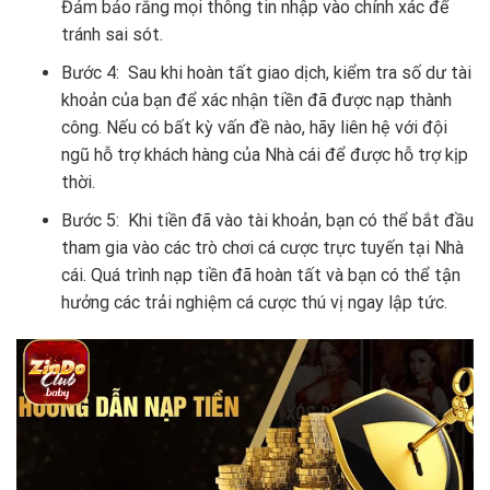
Đảm bảo rằng mọi thông tin nhập vào chính xác để
tránh sai sót.
Bước 4: Sau khi hoàn tất giao dịch, kiểm tra số dư tài
khoản của bạn để xác nhận tiền đã được nạp thành
công. Nếu có bất kỳ vấn đề nào, hãy liên hệ với đội
ngũ hỗ trợ khách hàng của Nhà cái để được hỗ trợ kịp
thời.
Bước 5: Khi tiền đã vào tài khoản, bạn có thể bắt đầu
tham gia vào các trò chơi cá cược trực tuyến tại Nhà
cái. Quá trình nạp tiền đã hoàn tất và bạn có thể tận
hưởng các trải nghiệm cá cược thú vị ngay lập tức.