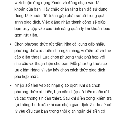
web hoặc ứng dụng Zindo và đăng nhập vào tài
khoản của bạn. Hãy chắc chắn rằng bạn đã sử dụng
đúng tài khoản để tránh gặp phải sự cố trong quá
trình giao dịch. Việc đăng nhập thành công sẽ giúp
bạn truy cập vào các tính năng quản lý tài khoản, bao
gồm rút tiền.
Chọn phương thức rút tiền: Nhà cái cung cấp nhiều
phương thức rút tiền như ngân hàng, ví điện tử và thẻ
cào điện thoại. Lựa chọn phương thức phù hợp với
nhu cầu và thuận tiện cho bạn. Mỗi phương thức có
ưu điểm riêng, vì vậy hãy chọn cách thức giao dịch
phù hợp nhất.
Nhập số tiền và xác nhận giao dịch: Khi đã chọn
phương thức rút tiền, bạn cần nhập số tiền muốn rút
và các thông tin cần thiết. Sau khi điền xong, kiểm tra
lại thông tin trước khi xác nhận giao dịch. Zindo sẽ xử
lý yêu cầu của bạn trong thời gian ngắn để tiền có