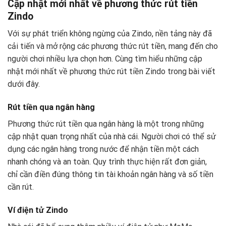
Cập nhật mới nhất về phương thức rút tiền
Zindo
Với sự phát triển không ngừng của Zindo, nền tảng này đã
cải tiến và mở rộng các phương thức rút tiền, mang đến cho
người chơi nhiều lựa chọn hơn. Cùng tìm hiểu những cập
nhật mới nhất về phương thức rút tiền Zindo trong bài viết
dưới đây.
Rút tiền qua ngân hàng
Phương thức rút tiền qua ngân hàng là một trong những
cập nhật quan trọng nhất của nhà cái. Người chơi có thể sử
dụng các ngân hàng trong nước để nhận tiền một cách
nhanh chóng và an toàn. Quy trình thực hiện rất đơn giản,
chỉ cần điền đúng thông tin tài khoản ngân hàng và số tiền
cần rút.
Ví điện tử Zindo