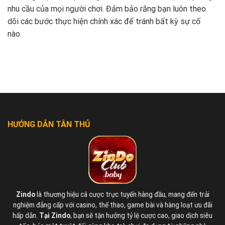
nhu cầu của mọi người chơi. Đảm bảo rằng bạn luôn theo
dõi các bước thực hiện chính xác để tránh bất kỳ sự cố
nào.
HƯỚNG DẪN TÂN THỦ
Zindo
là thương hiệu cá cược trực tuyến hàng đầu, mang đến trải
nghiệm đẳng cấp với casino, thể thao, game bài và hàng loạt ưu đãi
hấp dẫn.
Tại Zindo
, bạn sẽ tận hưởng tỷ lệ cược cao, giao dịch siêu