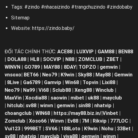
Tags: #zindo #nhacaizindo #trangchuzindo #zindobaby
Sitemap
Website:
https://zindo.baby/
ĐỐI TÁC CHÍNH THỨC:
ACE88
|
LUXVIP
|
GAM88
|
BEN88
|
DOLA88
|
HL8
|
SOCVIP
|
N88
|
ZOMCLUB
|
ZBET
|
WINVN
|
GO789
|
MAY88
|
8DAY|
TOPZO |
gemwin
|
vnsoxo
|
BET66
|
Neo79
|
K9win
|
Sky88
|
May88
|
Gemwin
|
8Live
|
Ga6789
|
Gamvip
|
Win68
|
Topvin
|
Lixi88
|
Neo79
|
Na99
|
Vi68
|
Sclub88
|
Xeng88
|
Winclub
|
MaxVin
|
Xocdia88
|
saowin
|
mibet
|
uk88
|
mayclub
|
hitclub
|
sv88
|
winvn
|
gemwin
|
sin88
|
nhatvip
|
choangclub
|
WIN68
|
https://may88.biz.in/
|
Vinbet
|
Zomclub
|
Xoso66
|
Winvn
|
Ev88
|
7M
|
Rikvip
|
777LOC
|
Vui123
|
999BET
|
SV66
|
188Loto
|
K9win
|
Nohu
|
33Bet
|
sv88
|
nhatvip
|
mayclub
|
viva88
|
gemwin
|
winvn
|