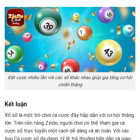
Đặt cược nhiều lần với các số khác nhau giúp gia tăng cơ hội
chiến thắng
Kết luận
Xổ số là một trò chơi cá cược đầy hấp dẫn với cơ hội thắng
lớn. Trên nền tảng Zindo, người chơi có thể tham gia cá
cược số trực tuyến một cách dễ dàng và an toàn. Với các
loại Cá cược số đa dạng, tỷ lệ trả thưởng hấp dẫn và giao