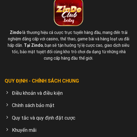
Zindo
là thương hiệu cá cược trực tuyến hàng đầu, mang đến trải
nghiệm đẳng cấp với casino, thể thao, game bài và hàng loạt ưu đãi
hấp dẫn.
Tại Zindo
, bạn sẽ tận hưởng tỷ lệ cược cao, giao dịch siêu
tốc, bảo mật tuyệt đối cùng kho trò chơi đa dạng từ những nhà
cung cấp hàng đầu thế giới.
QUY ĐỊNH - CHÍNH SÁCH CHUNG
Điều khoản và điều kiện
Chính sách bảo mật
Quy tắc và quy định đặt cược
Khuyến mãi