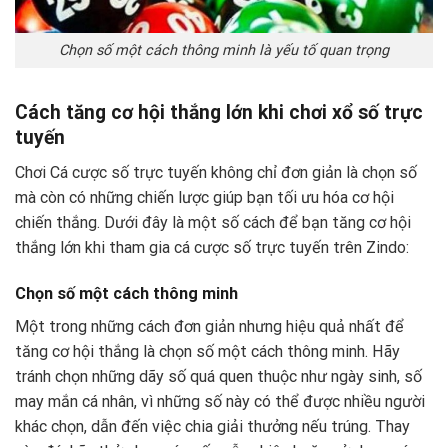
Chọn số một cách thông minh là yếu tố quan trọng
Cách tăng cơ hội thắng lớn khi chơi xổ số trực
tuyến
Chơi Cá cược số trực tuyến không chỉ đơn giản là chọn số
mà còn có những chiến lược giúp bạn tối ưu hóa cơ hội
chiến thắng. Dưới đây là một số cách để bạn tăng cơ hội
thắng lớn khi tham gia cá cược số trực tuyến trên Zindo:
Chọn số một cách thông minh
Một trong những cách đơn giản nhưng hiệu quả nhất để
tăng cơ hội thắng là chọn số một cách thông minh. Hãy
tránh chọn những dãy số quá quen thuộc như ngày sinh, số
may mắn cá nhân, vì những số này có thể được nhiều người
khác chọn, dẫn đến việc chia giải thưởng nếu trúng. Thay