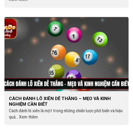
CÁCH ĐÁNH LÔ XIÊN DỄ THẮNG – MẸO VÀ KINH
NGHIỆM CẦN BIẾT
Cách đánh lô xiên là một trong những chiến lược phổ biến và hiệu
quả... Xem thêm