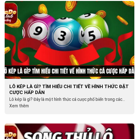
LÔ KÉP LÀ GÌ? TÌM HIỂU CHI TIẾT VỀ HÌNH THỨC ĐẶT
CƯỢC HẤP DẪN
Lô kép là gì? Đây là một hình thức cá cược phổ biến trong các...
Xem thêm