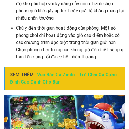
độ khó phù hợp với kỹ năng của mình, tránh chọn
phòng quá khó gây áp lực hoặc quá dễ không mang lại
nhiều phần thưởng.
Chú ý đến thời gian hoạt động của phòng: Một số
phòng chơi chỉ hoạt động vào giờ cao điểm hoặc có
các chương trình đặc biệt trong thời gian giới hạn.
Chọn phòng chơi trong các khung giờ đặc biệt sẽ giúp
bạn tận dụng tối đa cơ hội nhận thưởng.
XEM THÊM:
Vua Bắn Cá Zindo - Trò Chơi Cá Cược
Đỉnh Cao Dành Cho Bạn