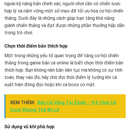
ngoài kỹ năng bắn chính xác, người chơi cần có chiến lược
hợp lý và nắm vững một số mẹo để tối ưu hóa cơ hội chiến
thắng. Dưới đây là những cách giúp bạn tăng khả năng
giành chiến thắng và đạt được những phần thưởng hấp dẫn
trong trò chơi.
Chọn thời điểm bắn thích hợp
Một trong những yếu tố quan trọng để tăng cơ hội chiến
thắng trong game bắn cá online là biết chọn thời điểm bắn
thích hợp. Bạn không nên bắn liên tục mà không có sự tính
toán, thay vào đó, hãy chờ đợi thời điểm lý tưởng khi cá
xuất hiện đông đúc hoặc khi cá boss có mặt.
XEM THÊM:
Bắn Cá Vàng Tại Zindo - Trò Chơi Cá
Cược Không Thể Bỏ Lỡ
Sử dụng vũ khí phù hợp