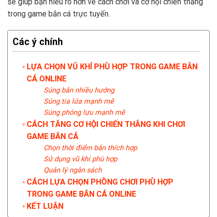
sẽ giúp bạn hiểu rõ hơn về cách chơi và cơ hội chiến thắng
trong game bắn cá trực tuyến.
Các ý chính
LỰA CHỌN VŨ KHÍ PHÙ HỢP TRONG GAME BẮN
CÁ ONLINE
Súng bắn nhiều hướng
Súng tia lửa mạnh mẽ
Súng phóng lựu mạnh mẽ
CÁCH TĂNG CƠ HỘI CHIẾN THẮNG KHI CHƠI
GAME BẮN CÁ
Chọn thời điểm bắn thích hợp
Sử dụng vũ khí phù hợp
Quản lý ngân sách
CÁCH LỰA CHỌN PHÒNG CHƠI PHÙ HỢP
TRONG GAME BẮN CÁ ONLINE
KẾT LUẬN