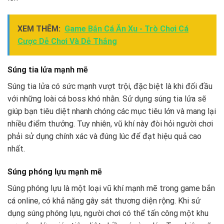
XEM THÊM:
Game Bắn Cá Ăn Xu - Trò Chơi Cá
Cược Dễ Chơi Và Dễ Thắng
Súng tia lửa mạnh mẽ
Súng tia lửa có sức mạnh vượt trội, đặc biệt là khi đối đầu
với những loài cá boss khó nhằn. Sử dụng súng tia lửa sẽ
giúp bạn tiêu diệt nhanh chóng các mục tiêu lớn và mang lại
nhiều điểm thưởng. Tuy nhiên, vũ khí này đòi hỏi người chơi
phải sử dụng chính xác và đúng lúc để đạt hiệu quả cao
nhất.
Súng phóng lựu mạnh mẽ
Súng phóng lựu là một loại vũ khí mạnh mẽ trong game bắn
cá online, có khả năng gây sát thương diện rộng. Khi sử
dụng súng phóng lựu, người chơi có thể tấn công một khu