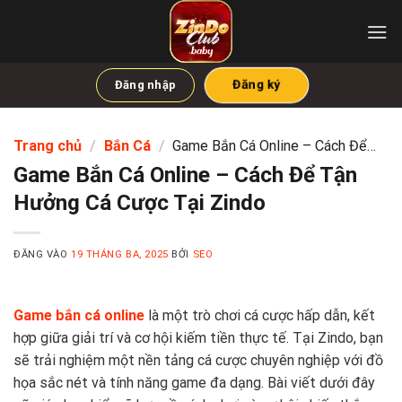
Bỏ
qua
nội
dung
Đăng ký
Đăng nhập
Trang chủ
/
Bắn Cá
/
Game Bắn Cá Online – Cách Để
Tận Hưởng Cá Cược Tại Zindo
Game Bắn Cá Online – Cách Để Tận
Hưởng Cá Cược Tại Zindo
ĐĂNG VÀO
19 THÁNG BA, 2025
BỞI
SEO
Game bắn cá online
là một trò chơi cá cược hấp dẫn, kết
hợp giữa giải trí và cơ hội kiếm tiền thực tế. Tại Zindo, bạn
sẽ trải nghiệm một nền tảng cá cược chuyên nghiệp với đồ
họa sắc nét và tính năng game đa dạng. Bài viết dưới đây