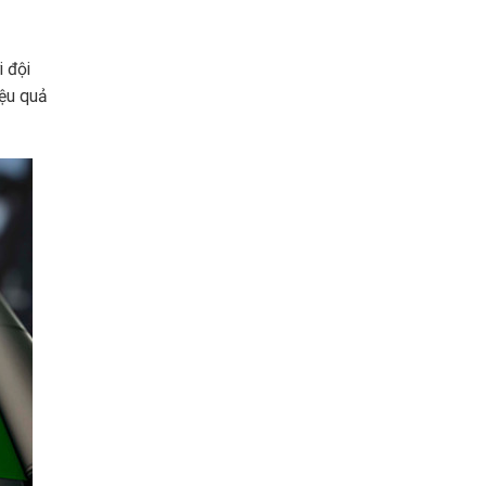
i đội
iệu quả