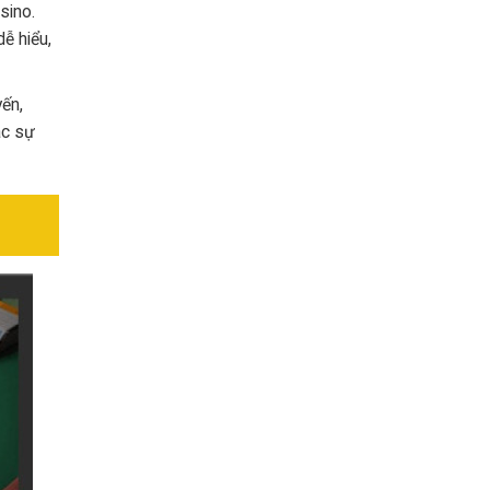
sino.
dễ hiểu,
yến,
ác sự