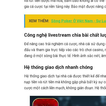
và rút tiền được mã hóa, đảm bảo không ai có thể t
gia cá cược tại nền tảng này. Bảo mật được nâng c
XEM THÊM:
Sòng Poker Ở Việt Nam - Sự L
Công nghệ livestream chia bài chất lư
Để nâng cao trải nghiệm cá cược, nhà cái sử dụng 
đấu và tham gia trực tiếp vào các trò chơi casino,
đang ở một sòng bài thực tế. Hình ảnh sắc nét, âm 
Hệ thống giao dịch nhanh chóng
Hệ thống giao dịch tại nhà cái được thiết kế để nh
nạp tiền và rút tiền mà không gặp phải bất kỳ sự c
cược một cách liền mạch, không gián đoạn. Hệ thốn