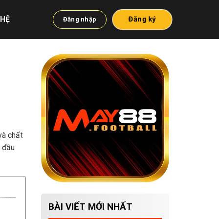
 HỆ
Đăng ký
Đăng nhập
và chất
g đầu
BÀI VIẾT MỚI NHẤT