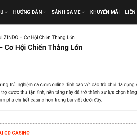
ỆU
HƯỚNG DẪN
SẢNH GAME
KHUYẾN MÃI
LIÊN
i ZINDO – Cơ Hội Chiến Thắng Lớn
– Cơ Hội Chiến Thắng Lớn
g trải nghiệm cá cược online đỉnh cao với các trò chơi đa dạng 
 trợ cược thủ tận tình, nền tảng này đã trở thành sự lựa chọn hàn
 phá chi tiết casino hơn trong bài viết dưới đây.
ẠI GD CASINO