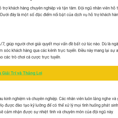
trợ khách hàng chuyên nghiệp và tận tâm. Đội ngũ nhân viên hỗ t
 Dưới đây là một số đặc điểm nổi bật của dịch vụ hỗ trợ khách hàn
/7, giúp người chơi giải quyết mọi vấn đề bất cứ lúc nào. Dù là ng
hăm sóc khách hàng qua các kênh trực tuyến. Điều này mang lại sự 
ào các trò chơi cá cược trực tuyến.
 Giải Trí và Thắng Lợi
àu kinh nghiệm và chuyên nghiệp. Các nhân viên luôn lắng nghe và 
ọ được đào tạo kỹ lưỡng để có thể xử lý mọi tình huống phát sinh
 sẽ cảm nhận được sự nhiệt tình và chuyên môn của đội ngũ này.