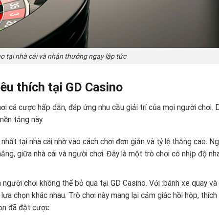
o tại nhà cái và nhận thưởng ngay lập tức
êu thích tại GD Casino
i cá cược hấp dẫn, đáp ứng nhu cầu giải trí của mọi người chơi. 
 nền tảng này.
 nhất tại nhà cái nhờ vào cách chơi đơn giản và tỷ lệ thắng cao. N
ắng, giữa nhà cái và người chơi. Đây là một trò chơi có nhịp độ nh
à người chơi không thể bỏ qua tại GD Casino. Với :bánh xe quay và
lựa chọn khác nhau. Trò chơi này mang lại cảm giác hồi hộp, thích 
ạn đã đặt cược.