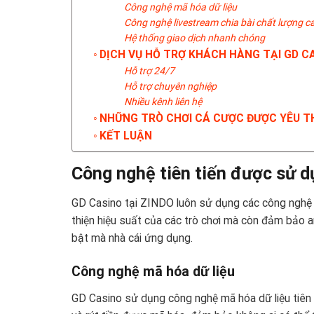
Công nghệ mã hóa dữ liệu
Công nghệ livestream chia bài chất lượng c
Hệ thống giao dịch nhanh chóng
DỊCH VỤ HỖ TRỢ KHÁCH HÀNG TẠI GD CA
Hỗ trợ 24/7
Hỗ trợ chuyên nghiệp
Nhiều kênh liên hệ
NHỮNG TRÒ CHƠI CÁ CƯỢC ĐƯỢC YÊU TH
KẾT LUẬN
Công nghệ tiên tiến được sử d
GD Casino tại ZINDO luôn sử dụng các công nghệ ti
thiện hiệu suất của các trò chơi mà còn đảm bảo a
bật mà nhà cái ứng dụng.
Công nghệ mã hóa dữ liệu
GD Casino sử dụng công nghệ mã hóa dữ liệu tiên t