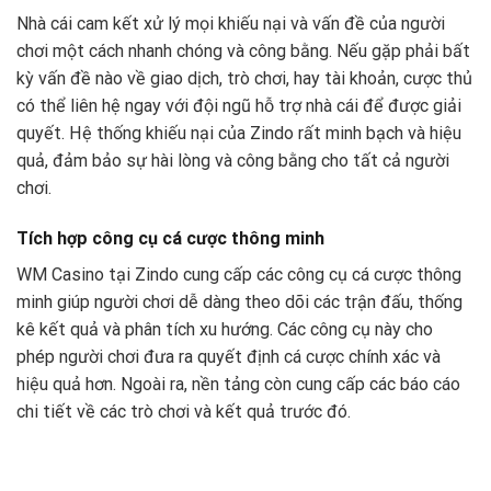
Nhà cái cam kết xử lý mọi khiếu nại và vấn đề của người
chơi một cách nhanh chóng và công bằng. Nếu gặp phải bất
kỳ vấn đề nào về giao dịch, trò chơi, hay tài khoản, cược thủ
có thể liên hệ ngay với đội ngũ hỗ trợ nhà cái để được giải
quyết. Hệ thống khiếu nại của Zindo rất minh bạch và hiệu
quả, đảm bảo sự hài lòng và công bằng cho tất cả người
chơi.
Tích hợp công cụ cá cược thông minh
WM Casino tại Zindo cung cấp các công cụ cá cược thông
minh giúp người chơi dễ dàng theo dõi các trận đấu, thống
kê kết quả và phân tích xu hướng. Các công cụ này cho
phép người chơi đưa ra quyết định cá cược chính xác và
hiệu quả hơn. Ngoài ra, nền tảng còn cung cấp các báo cáo
chi tiết về các trò
chơi và kết quả trước đó.