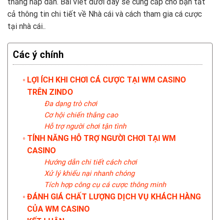
thắng hấp dẫn. Bài viết dưới đây sẽ cung cấp cho bạn tất
cả thông tin chi tiết về Nhà cái và cách tham gia cá cược
tại nhà cái..
Các ý chính
LỢI ÍCH KHI CHƠI CÁ CƯỢC TẠI WM CASINO
TRÊN ZINDO
Đa dạng trò chơi
Cơ hội chiến thắng cao
Hỗ trợ người chơi tận tình
TÍNH NĂNG HỖ TRỢ NGƯỜI CHƠI TẠI WM
CASINO
Hướng dẫn chi tiết cách chơi
Xử lý khiếu nại nhanh chóng
Tích hợp công cụ cá cược thông minh
ĐÁNH GIÁ CHẤT LƯỢNG DỊCH VỤ KHÁCH HÀNG
CỦA WM CASINO