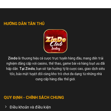
HƯỚNG DẪN TÂN THỦ
Zindo
là thương hiệu cá cược trực tuyến hàng đầu, mang đến trải
nghiệm đẳng cấp với casino, thể thao, game bài và hàng loạt ưu đãi
hấp dẫn.
Tại Zindo
, bạn sẽ tận hưởng tỷ lệ cược cao, giao dịch siêu
tốc, bảo mật tuyệt đối cùng kho trò chơi đa dạng từ những nhà
cung cấp hàng đầu thế giới.
QUY ĐỊNH - CHÍNH SÁCH CHUNG
Điều khoản và điều kiện