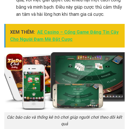
bằng và minh bạch. Điều này giúp cược thủ cảm thấy
an tâm và hài lòng hơn khi tham gia cá cược.
XEM THÊM:
AE Casino – Cổng Game Đáng Tin Cậy
Cho Người Đam Mê Đặt Cược
Các báo cáo và thống kê trò chơi giúp người chơi theo dõi kết
quả