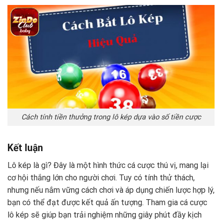
Cách tính tiền thưởng trong lô kép dựa vào số tiền cược
Kết luận
Lô kép là gì? Đây là một hình thức cá cược thú vị, mang lại
cơ hội thắng lớn cho người chơi. Tuy có tính thử thách,
nhưng nếu nắm vững cách chơi và áp dụng chiến lược hợp lý,
bạn có thể đạt được kết quả ấn tượng. Tham gia cá cược
lô kép sẽ giúp bạn trải nghiệm những giây phút đầy kịch