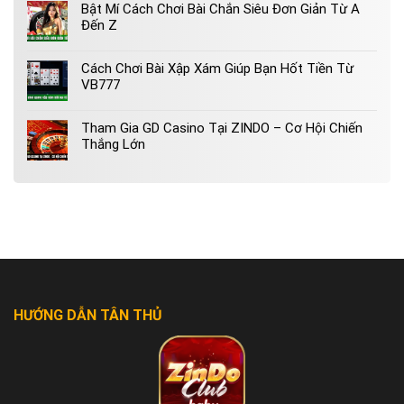
Bật Mí Cách Chơi Bài Chắn Siêu Đơn Giản Từ A
Đến Z
Cách Chơi Bài Xập Xám Giúp Bạn Hốt Tiền Từ
VB777
Tham Gia GD Casino Tại ZINDO – Cơ Hội Chiến
Thắng Lớn
HƯỚNG DẪN TÂN THỦ