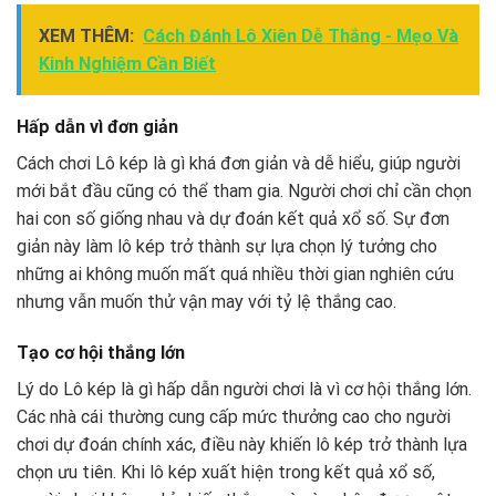
XEM THÊM:
Cách Đánh Lô Xiên Dễ Thắng - Mẹo Và
Kinh Nghiệm Cần Biết
Hấp dẫn vì đơn giản
Cách chơi Lô kép là gì khá đơn giản và dễ hiểu, giúp người
mới bắt đầu cũng có thể tham gia. Người chơi chỉ cần chọn
hai con số giống nhau và dự đoán kết quả xổ số. Sự đơn
giản này làm lô kép trở thành sự lựa chọn lý tưởng cho
những ai không muốn mất quá nhiều thời gian nghiên cứu
nhưng vẫn muốn thử vận may với tỷ lệ thắng cao.
Tạo cơ hội thắng lớn
Lý do Lô kép là gì hấp dẫn người chơi là vì cơ hội thắng lớn.
Các nhà cái thường cung cấp mức thưởng cao cho người
chơi dự đoán chính xác, điều này khiến lô kép trở thành lựa
chọn ưu tiên. Khi lô kép xuất hiện trong kết quả xổ số,