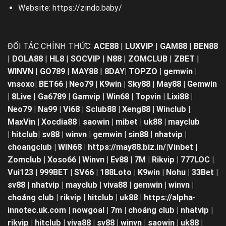
Website:
https://zindo.baby/
ĐỐI TÁC CHÍNH THỨC:
ACE88
|
LUXVIP
|
GAM88
|
BEN88
|
DOLA88
|
HL8
|
SOCVIP
|
N88
|
ZOMCLUB
|
ZBET
|
WINVN
|
GO789
|
MAY88
|
8DAY|
TOPZO |
gemwin
|
vnsoxo
|
BET66
|
Neo79
|
K9win
|
Sky88
|
May88
|
Gemwin
|
8Live
|
Ga6789
|
Gamvip
|
Win68
|
Topvin
|
Lixi88
|
Neo79
|
Na99
|
Vi68
|
Sclub88
|
Xeng88
|
Winclub
|
MaxVin
|
Xocdia88
|
saowin
|
mibet
|
uk88
|
mayclub
|
hitclub
|
sv88
|
winvn
|
gemwin
|
sin88
|
nhatvip
|
choangclub
|
WIN68
|
https://may88.biz.in/
|
Vinbet
|
Zomclub
|
Xoso66
|
Winvn
|
Ev88
|
7M
|
Rikvip
|
777LOC
|
Vui123
|
999BET
|
SV66
|
188Loto
|
K9win
|
Nohu
|
33Bet
|
sv88
|
nhatvip
|
mayclub
|
viva88
|
gemwin
|
winvn
|
choáng club
|
rikvip
|
hitclub
|
uk88
|
https://alpha-
innotec.uk.com
|
nowgoal
|
7m
|
choáng club
|
nhatvip
|
rikvip
|
hitclub
|
viva88
|
sv88
|
winvn
|
saowin
|
uk88
|