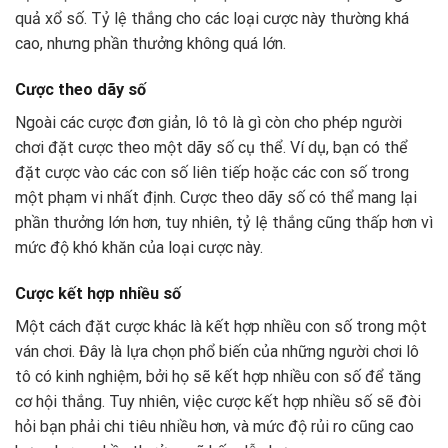
quả xổ số. Tỷ lệ thắng cho các loại cược này thường khá
cao, nhưng phần thưởng không quá lớn.
Cược theo dãy số
Ngoài các cược đơn giản, lô tô là gì còn cho phép người
chơi đặt cược theo một dãy số cụ thể. Ví dụ, bạn có thể
đặt cược vào các con số liên tiếp hoặc các con số trong
một phạm vi nhất định. Cược theo dãy số có thể mang lại
phần thưởng lớn hơn, tuy nhiên, tỷ lệ thắng cũng thấp hơn vì
mức độ khó khăn của loại cược này.
Cược kết hợp nhiều số
Một cách đặt cược khác là kết hợp nhiều con số trong một
ván chơi. Đây là lựa chọn phổ biến của những người chơi lô
tô có kinh nghiệm, bởi họ sẽ kết hợp nhiều con số để tăng
cơ hội thắng. Tuy nhiên, việc cược kết hợp nhiều số sẽ đòi
hỏi bạn phải chi tiêu nhiều hơn, và mức độ rủi ro cũng cao